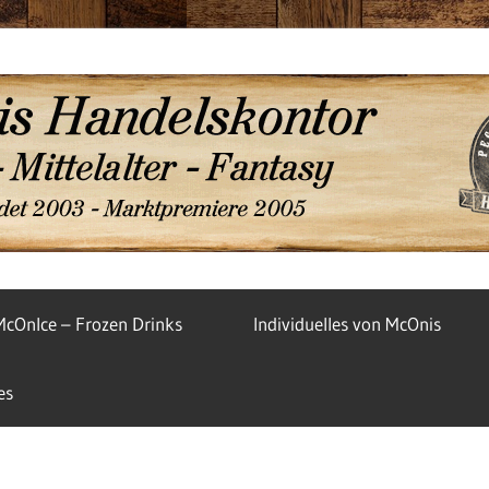
McOnIce – Frozen Drinks
Individuelles von McOnis
es