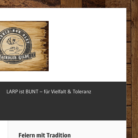
McOnis
Startseite
LARP ist BUNT – für Vielfalt & Toleranz
Feiern mit Tradition