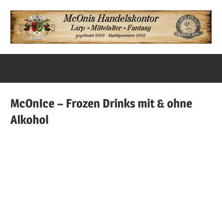
Zum
Inhalt
springen
Unsere
McOnis
Angebote
Startseite
McOnIce – Frozen Drinks mit & ohne
Alkohol