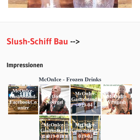
Slush-Schiff Bau
-->
Impressionen
McOnIce - Frozen Drinks
McOnIce-
McOnIce-
Gastrostand-
McOnIce
McOnIce
Gastrostand2
FacebookCo
Noergel
Vrugash
019-04
unter
McOnIce-
McOnIce-
Gastrostand2
Gastrostand2
019-01
019-02