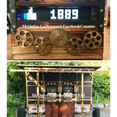
McOnIce-Gastrostand-FacebookCounter
McOnIce-Gastrostand2019-01