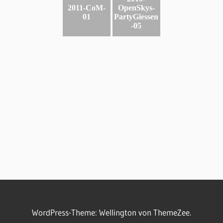
2011-CoM-
OpenSkys-
01
PartyGiessen
-05
WordPress-Theme: Wellington von ThemeZee.