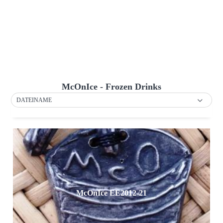
McOnIce - Frozen Drinks
DATEINAME
McOnIce EE2012-21