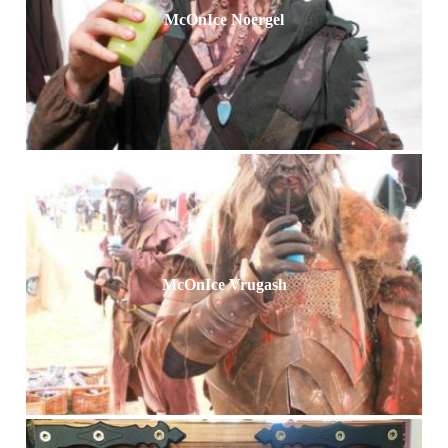
McOnIce Noergel
McOnIce Vrugash