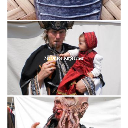
McOnIce Kupferner