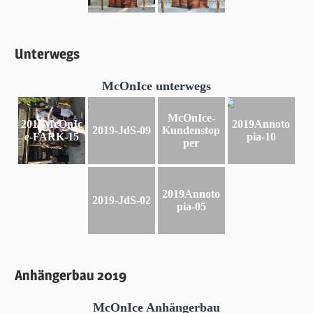
Unterwegs
McOnIce unterwegs
McOnIce-
2019McOnIc
2019Annoto
2019-JdS-09
Kundenstop
e-FARK-15
pia-10
per
2019Annoto
2019-JdS-02
pia-05
Anhängerbau 2019
McOnIce Anhängerbau