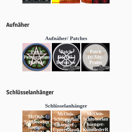
Aufnäher
Aufnäher/ Patches
Patch
Patch
Patch
Pentagramm
DSA05-
DSA01-
Blaetter
Boron-sw
Praios
Schlüsselanhänger
Schlüsselanhänger
McOnis-
McOnis-
McOnis-
Schluesselan
Schluesselan
Schluesselan
haenger-
haenger-
haenger-
KunstlederR
UpperGlass0