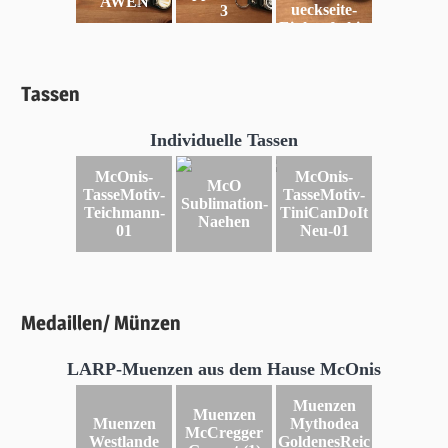
AWEN
ueckseite-
3
Einkaufschip
Tassen
Individuelle Tassen
McOnis-
McOnis-
McO
TasseMotiv-
TasseMotiv-
Sublimation-
Teichmann-
TiniCanDoIt
Naehen
01
Neu-01
Medaillen/ Münzen
LARP-Muenzen aus dem Hause McOnis
Muenzen
Muenzen
Muenzen
Mythodea
McCregger
Westlande
GoldenesReic