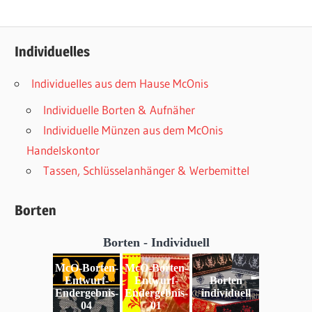
Individuelles
Individuelles aus dem Hause McOnis
Individuelle Borten & Aufnäher
Individuelle Münzen aus dem McOnis
Handelskontor
Tassen, Schlüsselanhänger & Werbemittel
Borten
Borten - Individuell
McO-Borten-
McO-Borten-
Entwurf-
Entwurf-
Borten
Endergebnis-
Endergebnis-
individuell
04
01