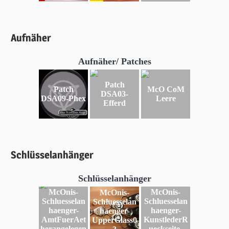
Aufnäher
Aufnäher/ Patches
Patch
Patch
McO CoM
DSA03-
DSA09-Phex
Leere
Efferd
Schlüsselanhänger
Schlüsselanhänger
McOnis-
McOnis-
McOnis-
Schluesselan
Schluesselan
Schluesselan
haenger-
haenger-
haenger-
AmtFuerAet
KunstlederR
UpperGlass0
herangelegen
ueckseite-