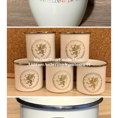
McOnis-TasseEmailleMotiv-
AmtFuerAetherangelegenheiten-01