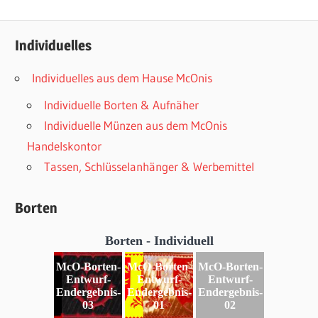
Individuelles
Individuelles aus dem Hause McOnis
Individuelle Borten & Aufnäher
Individuelle Münzen aus dem McOnis
Handelskontor
Tassen, Schlüsselanhänger & Werbemittel
Borten
Borten - Individuell
McO-Borten-
McO-Borten-
McO-Borten-
Entwurf-
Entwurf-
Entwurf-
Endergebnis-
Endergebnis-
Endergebnis-
03
01
02