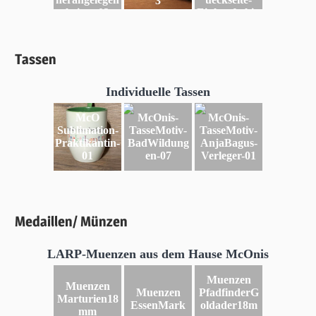
3
heiten-03
Einkaufschip
Tassen
Individuelle Tassen
McO
McOnis-
McOnis-
Sublimation-
TasseMotiv-
TasseMotiv-
Praktikantin-
BadWildung
AnjaBagus-
01
en-07
Verleger-01
Medaillen/ Münzen
LARP-Muenzen aus dem Hause McOnis
Muenzen
Muenzen
Muenzen
PfadfinderG
Marturien18
EssenMark
oldader18m
mm