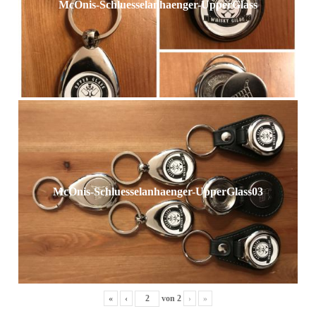
McOnis-Schluesselanhaenger-UpperGlass
McOnis-Schluesselanhaenger-UpperGlass03
«
‹
von
2
›
»