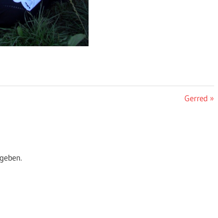
Nächster
Gerred
Beitrag:
geben.