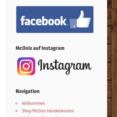
McOnis auf Instagram
Navigation
Willkommen
Shop McOnis Handelskontor