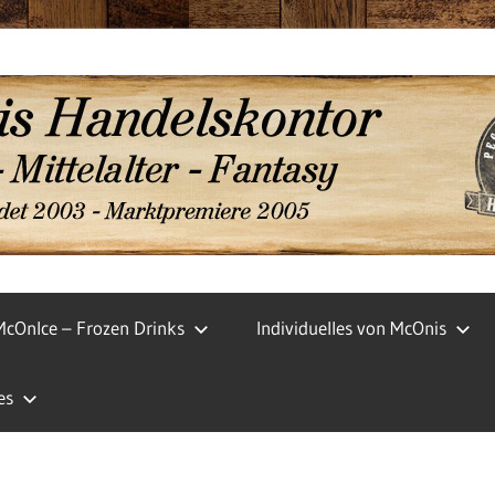
McOnIce – Frozen Drinks
Individuelles von McOnis
es