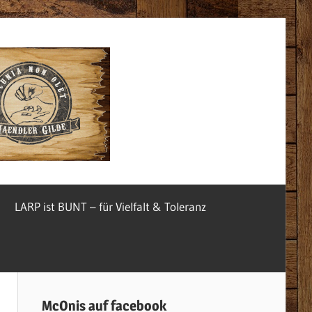
McOnis
Startseite
LARP ist BUNT – für Vielfalt & Toleranz
McOnis auf facebook