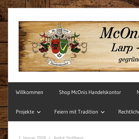
Zum
Inhalt
springen
Unsere
Angebote
Willkommen
Shop McOnis Handelskontor
Projekte
Feiern mit Tradition
Rechtlich
1. Januar 2006
André Stoßberg