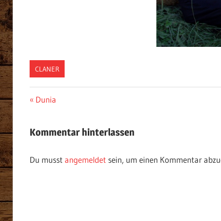
CLANER
Beitragsnavigation
Vorheriger
Dunia
Beitrag:
Kommentar hinterlassen
Du musst
angemeldet
sein, um einen Kommentar abzu