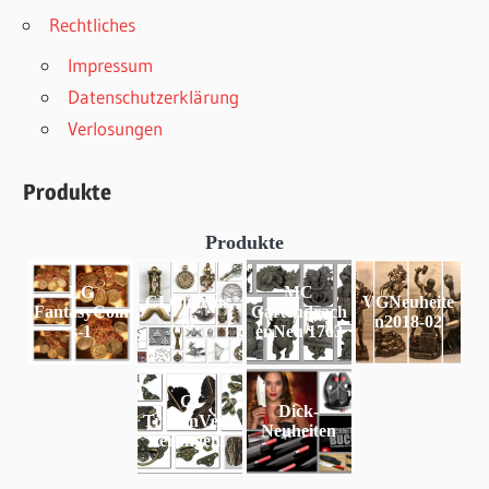
Rechtliches
Impressum
Datenschutzerklärung
Verlosungen
Produkte
Produkte
LG
MC
CI Charms-
VGNeuheite
FantasyCoin
Gartendrach
02
n2018-02
s-1
enNeu 1703
CI
Dick-
TruhenVerzi
Neuheiten
erungen