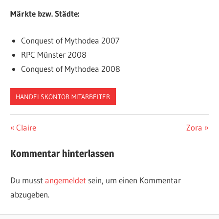
Märkte bzw. Städte:
Conquest of Mythodea 2007
RPC Münster 2008
Conquest of Mythodea 2008
HANDELSKONTOR MITARBEITER
Beitragsnavigation
Vorheriger
Nächster
Claire
Zora
Beitrag:
Beitrag:
Kommentar hinterlassen
Du musst
angemeldet
sein, um einen Kommentar
abzugeben.